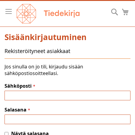
Skip
to
Hae
O
Content
Sisäänkirjautuminen
Rekisteröityneet asiakkaat
Jos sinulla on jo tili, kirjaudu sisään
sähköpostiosoitteellasi.
Sähköposti
Salasana
Näytä salasana