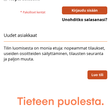
Kirjaudu sisään
Unohditko salasanasi?
Uudet asiakkaat
Tilin luomisesta on monia etuja: nopeammat tilaukset,
useiden osoitteiden säilyttäminen, tilausten seuranta
ja paljon muuta.
Luo tili