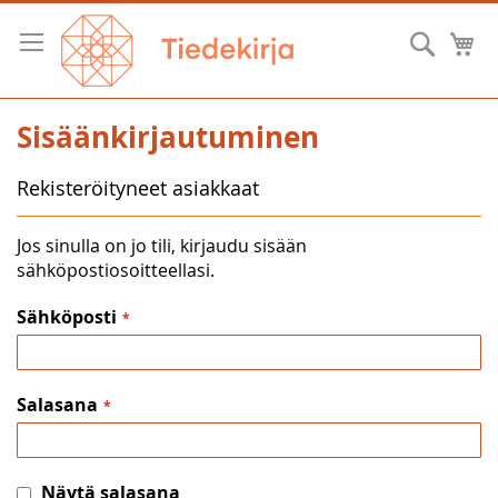
Skip
to
Hae
O
Content
Sisäänkirjautuminen
Rekisteröityneet asiakkaat
Jos sinulla on jo tili, kirjaudu sisään
sähköpostiosoitteellasi.
Sähköposti
Salasana
Näytä salasana