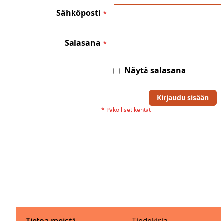
Sähköposti
Salasana
Näytä salasana
Kirjaudu sisään
Tietoa meistä
Tiedekirja