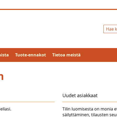
Hae
ista
Tuote-ennakot
Tietoa meistä
n
Uudet asiakkaat
ellasi.
Tilin luomisesta on monia e
säilyttäminen, tilausten se