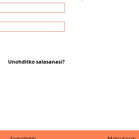
Unohditko salasanasi?
Somelinkit:
Maksutavat: