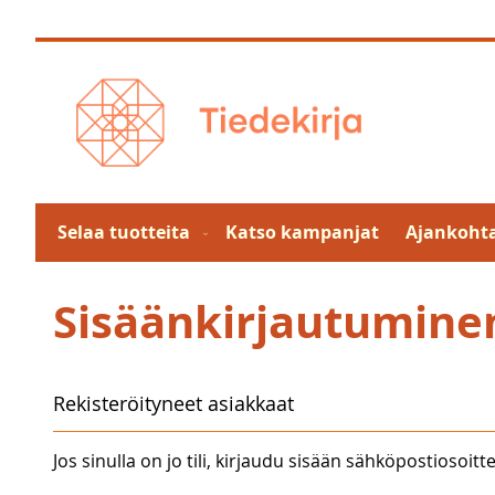
Skip
to
Content
Selaa tuotteita
Katso kampanjat
Ajankohta
Sisäänkirjautumine
Rekisteröityneet asiakkaat
Jos sinulla on jo tili, kirjaudu sisään sähköpostiosoitte