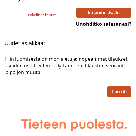
Kirjaudu sisään
Unohditko salasanasi?
Uudet asiakkaat
Tilin luomisesta on monia etuja: nopeammat tilaukset,
useiden osoitteiden säilyttäminen, tilausten seuranta
ja paljon muuta.
Luo tili