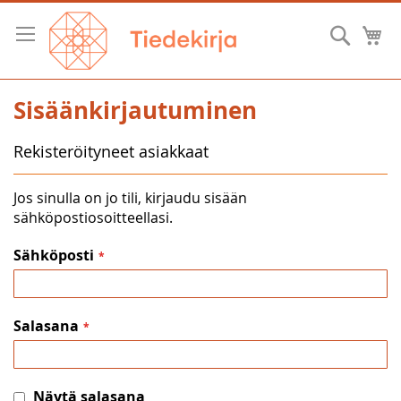
Skip
to
Hae
O
Content
Sisäänkirjautuminen
Rekisteröityneet asiakkaat
Jos sinulla on jo tili, kirjaudu sisään
sähköpostiosoitteellasi.
Sähköposti
Salasana
Näytä salasana