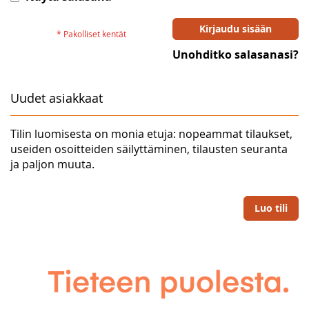
Kirjaudu sisään
Unohditko salasanasi?
Uudet asiakkaat
Tilin luomisesta on monia etuja: nopeammat tilaukset,
useiden osoitteiden säilyttäminen, tilausten seuranta
ja paljon muuta.
Luo tili