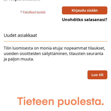
Kirjaudu sisään
Unohditko salasanasi?
Uudet asiakkaat
Tilin luomisesta on monia etuja: nopeammat tilaukset,
useiden osoitteiden säilyttäminen, tilausten seuranta
ja paljon muuta.
Luo tili