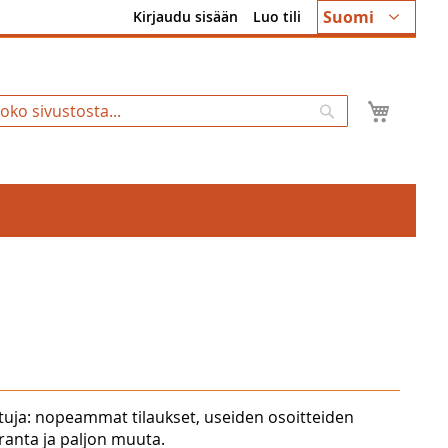
Kieli
Suomi
Kirjaudu sisään
Luo tili
Ostosk
Hae
tuja: nopeammat tilaukset, useiden osoitteiden
uranta ja paljon muuta.