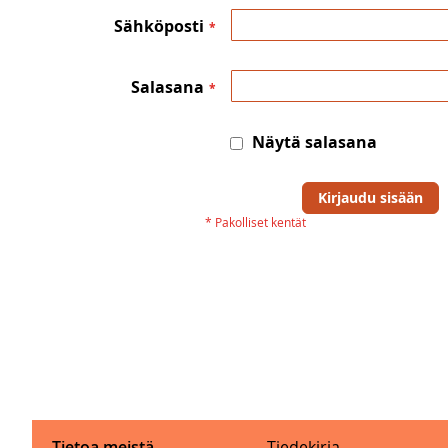
Sähköposti
Salasana
Näytä salasana
Kirjaudu sisään
Tietoa meistä
Tiedekirja