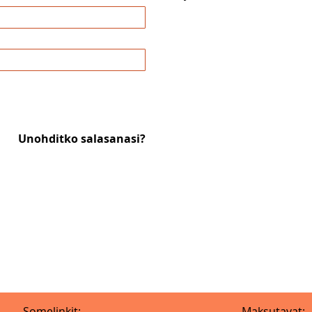
Unohditko salasanasi?
Somelinkit:
Maksutavat: