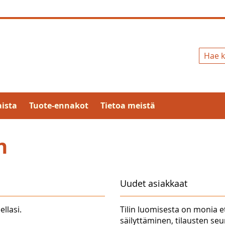
Hae
ista
Tuote-ennakot
Tietoa meistä
n
Uudet asiakkaat
ellasi.
Tilin luomisesta on monia e
säilyttäminen, tilausten se