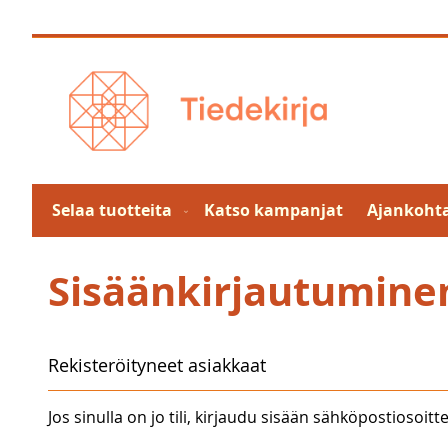
Skip
to
Content
Selaa tuotteita
Katso kampanjat
Ajankohta
Sisäänkirjautumine
Rekisteröityneet asiakkaat
Jos sinulla on jo tili, kirjaudu sisään sähköpostiosoitte