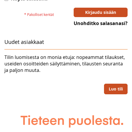
Kirjaudu sisään
Unohditko salasanasi?
Uudet asiakkaat
Tilin luomisesta on monia etuja: nopeammat tilaukset,
useiden osoitteiden säilyttäminen, tilausten seuranta
ja paljon muuta.
Luo tili