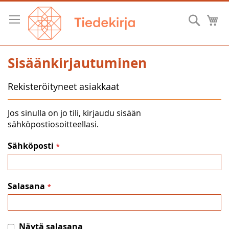
Skip
to
Hae
O
Content
Sisäänkirjautuminen
Rekisteröityneet asiakkaat
Jos sinulla on jo tili, kirjaudu sisään
sähköpostiosoitteellasi.
Sähköposti
Salasana
Näytä salasana