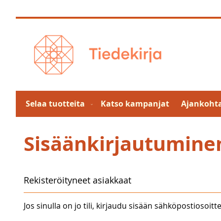
Skip
to
Content
Selaa tuotteita
Katso kampanjat
Ajankohta
Sisäänkirjautumine
Rekisteröityneet asiakkaat
Jos sinulla on jo tili, kirjaudu sisään sähköpostiosoitte