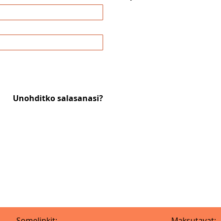
Unohditko salasanasi?
Somelinkit:
Maksutavat: