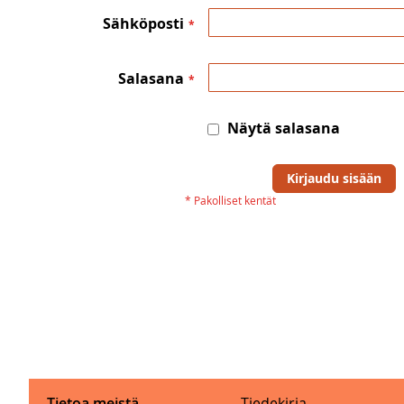
Sähköposti
Salasana
Näytä salasana
Kirjaudu sisään
Tietoa meistä
Tiedekirja