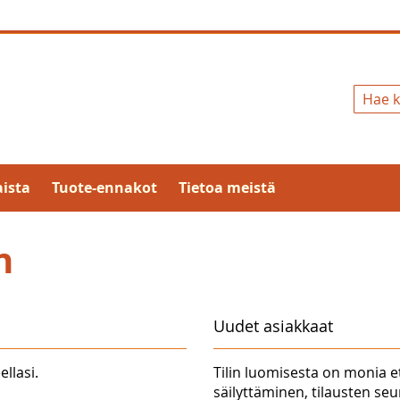
Hae
ista
Tuote-ennakot
Tietoa meistä
n
Uudet asiakkaat
ellasi.
Tilin luomisesta on monia e
säilyttäminen, tilausten se