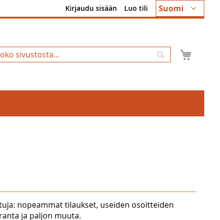
Kieli
Suomi
Kirjaudu sisään
Luo tili
Ostosk
Hae
tuja: nopeammat tilaukset, useiden osoitteiden
uranta ja paljon muuta.