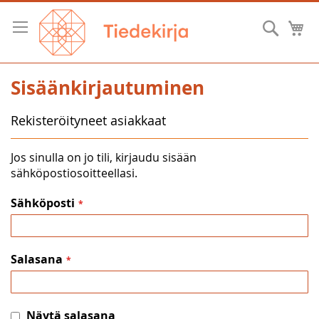
Skip
to
Hae
O
Content
Sisäänkirjautuminen
Rekisteröityneet asiakkaat
Jos sinulla on jo tili, kirjaudu sisään
sähköpostiosoitteellasi.
Sähköposti
Salasana
Näytä salasana