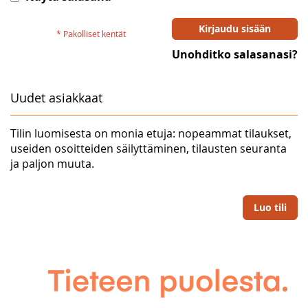
Kirjaudu sisään
Unohditko salasanasi?
Uudet asiakkaat
Tilin luomisesta on monia etuja: nopeammat tilaukset,
useiden osoitteiden säilyttäminen, tilausten seuranta
ja paljon muuta.
Luo tili