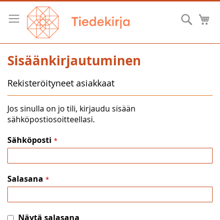
Skip
to
Hae
O
Content
Sisäänkirjautuminen
Rekisteröityneet asiakkaat
Jos sinulla on jo tili, kirjaudu sisään
sähköpostiosoitteellasi.
Sähköposti
Salasana
Näytä salasana