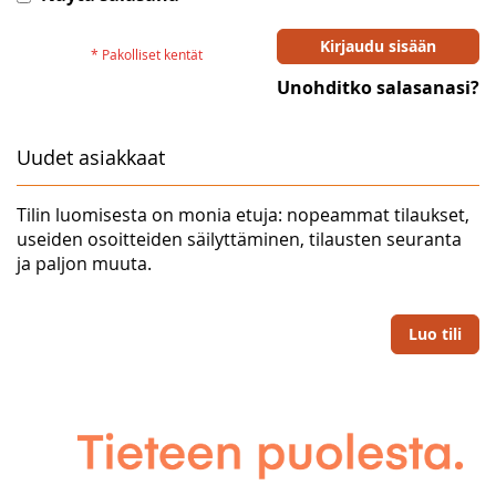
Kirjaudu sisään
Unohditko salasanasi?
Uudet asiakkaat
Tilin luomisesta on monia etuja: nopeammat tilaukset,
useiden osoitteiden säilyttäminen, tilausten seuranta
ja paljon muuta.
Luo tili