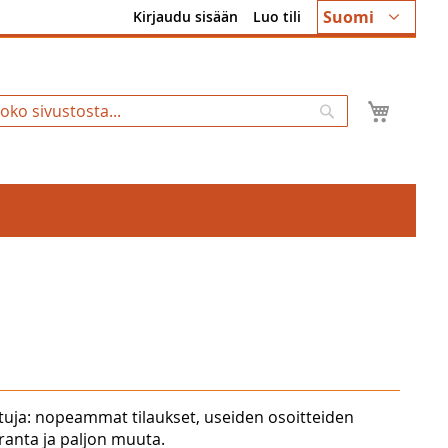
Kieli
Suomi
Kirjaudu sisään
Luo tili
Ostosk
Hae
tuja: nopeammat tilaukset, useiden osoitteiden
uranta ja paljon muuta.