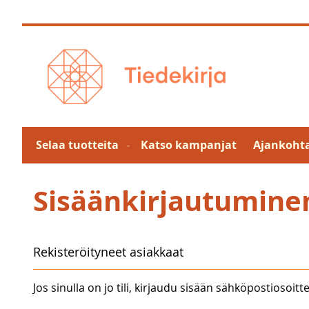
Skip
to
Content
Selaa tuotteita
Katso kampanjat
Ajankohta
Sisäänkirjautumine
Rekisteröityneet asiakkaat
Jos sinulla on jo tili, kirjaudu sisään sähköpostiosoitte