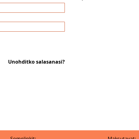
Unohditko salasanasi?
Somelinkit:
Maksutavat: