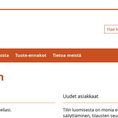
Hae
ista
Tuote-ennakot
Tietoa meistä
n
Uudet asiakkaat
ellasi.
Tilin luomisesta on monia e
säilyttäminen, tilausten se