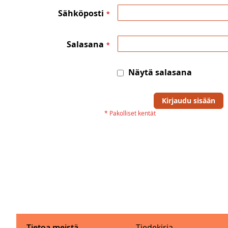
Sähköposti
Salasana
Näytä salasana
Kirjaudu sisään
Tietoa meistä
Tiedekirja