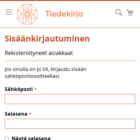
Skip
to
Hae
O
Content
Sisäänkirjautuminen
Rekisteröityneet asiakkaat
Jos sinulla on jo tili, kirjaudu sisään
sähköpostiosoitteellasi.
Sähköposti
Salasana
Näytä salasana