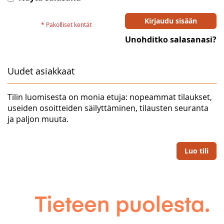
Kirjaudu sisään
Unohditko salasanasi?
Uudet asiakkaat
Tilin luomisesta on monia etuja: nopeammat tilaukset,
useiden osoitteiden säilyttäminen, tilausten seuranta
ja paljon muuta.
Luo tili