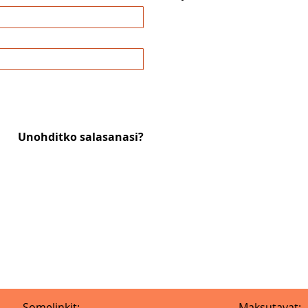
Unohditko salasanasi?
Somelinkit:
Maksutavat: