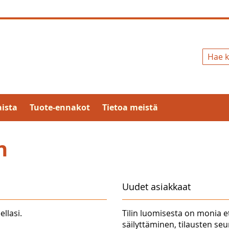
Hae
ista
Tuote-ennakot
Tietoa meistä
n
Uudet asiakkaat
ellasi.
Tilin luomisesta on monia e
säilyttäminen, tilausten se