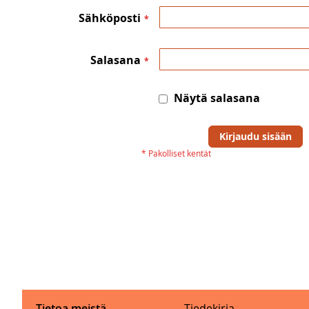
Sähköposti
Salasana
Näytä salasana
Kirjaudu sisään
Tietoa meistä
Tiedekirja