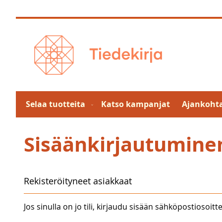
Skip
to
Content
Selaa tuotteita
Katso kampanjat
Ajankohta
Sisäänkirjautumine
Rekisteröityneet asiakkaat
Jos sinulla on jo tili, kirjaudu sisään sähköpostiosoitte