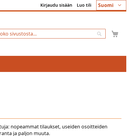
Kieli
Suomi
Kirjaudu sisään
Luo tili
Ostosk
Hae
tuja: nopeammat tilaukset, useiden osoitteiden
uranta ja paljon muuta.