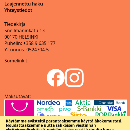
Laajennettu haku
Yhteystiedot
Tiedekirja
Snellmaninkatu 13
00170 HELSINKI
Puhelin: +358 9 635 177
Y-tunnus: 0524704-5
Somelinkit:
Maksutavat:
Käytämme evästeitä parantaaksemme käyttäjäkokemustasi.
Noudattaaksemme uutta sähköisen viestinnän
yksityisyysdirektiiviä, meidän täytyy pyytää sinulta lupaa