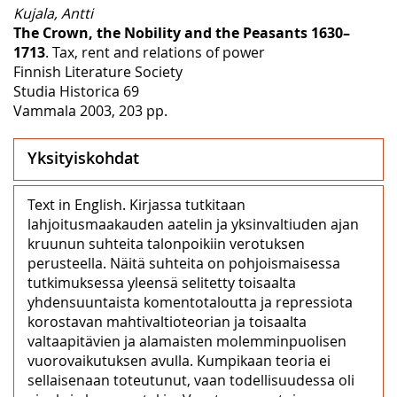
Kujala, Antti
The Crown, the Nobility and the Peasants 1630–
1713
. Tax, rent and relations of power
Finnish Literature Society
Studia Historica 69
Vammala 2003, 203 pp.
Yksityiskohdat
Text in English. Kirjassa tutkitaan
lahjoitusmaakauden aatelin ja yksinvaltiuden ajan
kruunun suhteita talonpoikiin verotuksen
perusteella. Näitä suhteita on pohjoismaisessa
tutkimuksessa yleensä selitetty toisaalta
yhdensuuntaista komentotaloutta ja repressiota
korostavan mahtivaltioteorian ja toisaalta
valtaapitävien ja alamaisten molemminpuolisen
vuorovaikutuksen avulla. Kumpikaan teoria ei
sellaisenaan toteutunut, vaan todellisuudessa oli