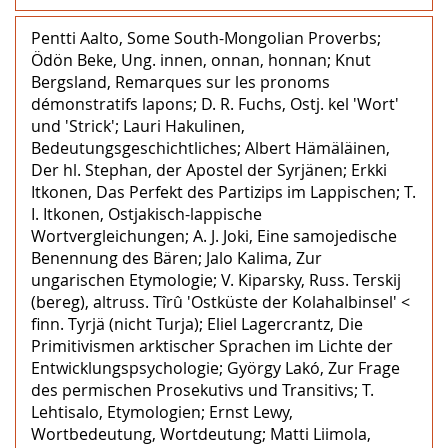
Pentti Aalto, Some South-Mongolian Proverbs;
Ödön Beke, Ung. innen, onnan, honnan; Knut
Bergsland, Remarques sur les pronoms
démonstratifs lapons; D. R. Fuchs, Ostj. kel 'Wort'
und 'Strick'; Lauri Hakulinen,
Bedeutungsgeschichtliches; Albert Hämäläinen,
Der hl. Stephan, der Apostel der Syrjänen; Erkki
Itkonen, Das Perfekt des Partizips im Lappischen; T.
I. Itkonen, Ostjakisch-lappische
Wortvergleichungen; A. J. Joki, Eine samojedische
Benennung des Bären; Jalo Kalima, Zur
ungarischen Etymologie; V. Kiparsky, Russ. Terskij
(bereg), altruss. Tîrû 'Ostküste der Kolahalbinsel' <
finn. Tyrjä (nicht Turja); Eliel Lagercrantz, Die
Primitivismen arktischer Sprachen im Lichte der
Entwicklungspsychologie; György Lakó, Zur Frage
des permischen Prosekutivs und Transitivs; T.
Lehtisalo, Etymologien; Ernst Lewy,
Wortbedeutung, Wortdeutung; Matti Liimola,