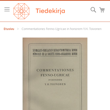
Skip
to
Hae
O
Content
Etusivu
Commentationes Fenno-Ugricae in honorem Y.H. Toivonen
Skip
to
the
end
of
the
images
gallery