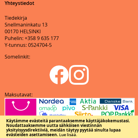
Yhteystiedot
Tiedekirja
Snellmaninkatu 13
00170 HELSINKI
Puhelin: +358 9 635 177
Y-tunnus: 0524704-5
Somelinkit:
Maksutavat:
Käytämme evästeitä parantaaksemme käyttäjäkokemustasi.
Noudattaaksemme uutta sähköisen viestinnän
yksityisyysdirektiiviä, meidän täytyy pyytää sinulta lupaa
evästeiden asettamiseen.
Lue lisää
.