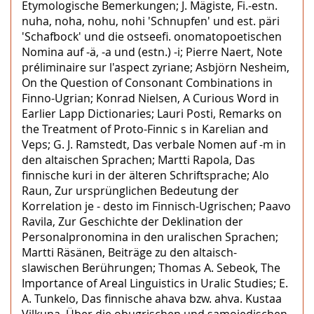
Etymologische Bemerkungen; J. Mägiste, Fi.-estn.
nuha, noha, nohu, nohi 'Schnupfen' und est. päri
'Schafbock' und die ostseefi. onomatopoetischen
Nomina auf -ä, -a und (estn.) -i; Pierre Naert, Note
préliminaire sur l'aspect zyriane; Asbjörn Nesheim,
On the Question of Consonant Combinations in
Finno-Ugrian; Konrad Nielsen, A Curious Word in
Earlier Lapp Dictionaries; Lauri Posti, Remarks on
the Treatment of Proto-Finnic s in Karelian and
Veps; G. J. Ramstedt, Das verbale Nomen auf -m in
den altaischen Sprachen; Martti Rapola, Das
finnische kuri in der älteren Schriftsprache; Alo
Raun, Zur ursprünglichen Bedeutung der
Korrelation je - desto im Finnisch-Ugrischen; Paavo
Ravila, Zur Geschichte der Deklination der
Personalpronomina in den uralischen Sprachen;
Martti Räsänen, Beiträge zu den altaisch-
slawischen Berührungen; Thomas A. Sebeok, The
Importance of Areal Linguistics in Uralic Studies; E.
A. Tunkelo, Das finnische ahava bzw. ahva. Kustaa
Vilkuna, Über die obugrischen und samojedischen