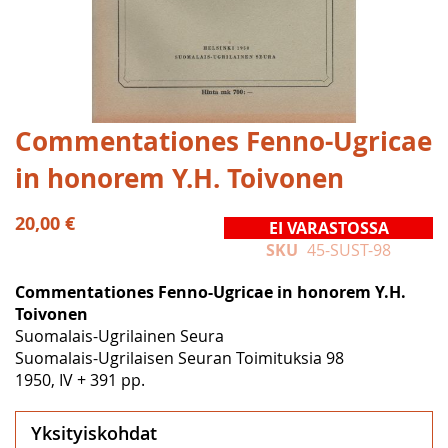
Skip
Commentationes Fenno-Ugricae
to
in honorem Y.H. Toivonen
the
beginning
of
20,00 €
EI VARASTOSSA
the
SKU
45-SUST-98
images
gallery
Commentationes Fenno-Ugricae in honorem Y.H.
Toivonen
Suomalais-Ugrilainen Seura
Suomalais-Ugrilaisen Seuran Toimituksia 98
1950, IV + 391 pp.
Yksityiskohdat