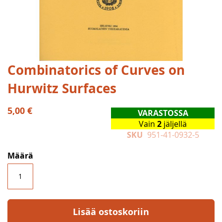
Skip
Combinatorics of Curves on
to
Hurwitz Surfaces
the
beginning
of
5,00 €
VARASTOSSA
the
Vain
2
jäljellä
images
SKU
951-41-0932-5
gallery
Määrä
Lisää ostoskoriin