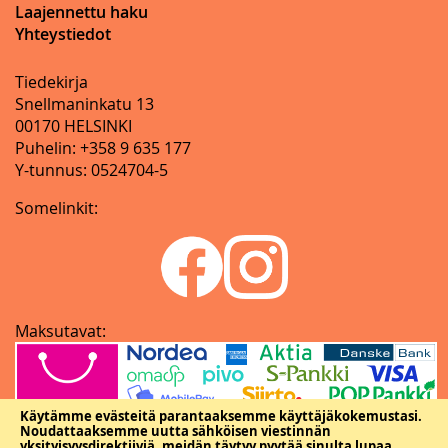
Laajennettu haku
Yhteystiedot
Tiedekirja
Snellmaninkatu 13
00170 HELSINKI
Puhelin: +358 9 635 177
Y-tunnus: 0524704-5
Somelinkit:
Maksutavat:
Käytämme evästeitä parantaaksemme käyttäjäkokemustasi.
Noudattaaksemme uutta sähköisen viestinnän
yksityisyysdirektiiviä, meidän täytyy pyytää sinulta lupaa