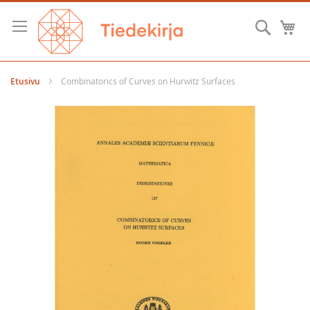
Skip
to
Hae
O
Content
Etusivu
Combinatorics of Curves on Hurwitz Surfaces
Skip
to
the
end
of
the
images
gallery