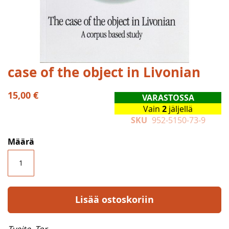
Skip
case of the object in Livonian
to
the
15,00 €
VARASTOSSA
beginning
Vain
2
jäljellä
of
SKU
952-5150-73-9
the
images
Määrä
gallery
Lisää ostoskoriin
Tveite, Tor