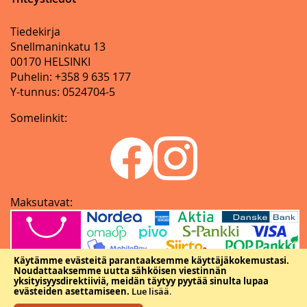
Tiedekirja
Snellmaninkatu 13
00170 HELSINKI
Puhelin: +358 9 635 177
Y-tunnus: 0524704-5
Somelinkit:
Maksutavat:
Käytämme evästeitä parantaaksemme käyttäjäkokemustasi.
Noudattaaksemme uutta sähköisen viestinnän
yksityisyysdirektiiviä, meidän täytyy pyytää sinulta lupaa
evästeiden asettamiseen.
Lue lisää
.