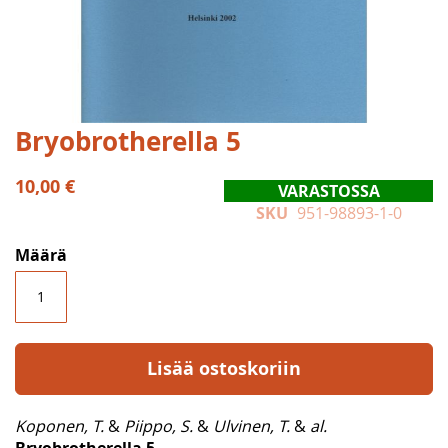
Skip
Bryobrotherella 5
to
the
10,00 €
VARASTOSSA
beginning
SKU
951-98893-1-0
of
the
Määrä
images
gallery
Lisää ostoskoriin
Koponen, T.
&
Piippo, S.
&
Ulvinen, T.
&
al.
Bryobrotherella 5