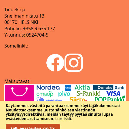
Tiedekirja
Snellmaninkatu 13
00170 HELSINKI
Puhelin: +358 9 635 177
Y-tunnus: 0524704-5
Somelinkit:
Maksutavat:
Käytämme evästeitä parantaaksemme käyttäjäkokemustasi.
Noudattaaksemme uutta sähköisen viestinnän
yksityisyysdirektiiviä, meidän täytyy pyytää sinulta lupaa
evästeiden asettamiseen.
Lue lisää
.
Salli evästeiden käyttö
Copyright © Tieteellisten seurain valtuuskunta