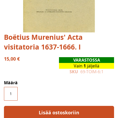
Skip
Boëtius Murenius' Acta
to
visitatoria 1637-1666. I
the
beginning
of
15,00 €
VARASTOSSA
the
Vain
1
jäljellä
images
SKU
69-TOIM-6:1
gallery
Määrä
Lisää ostoskoriin