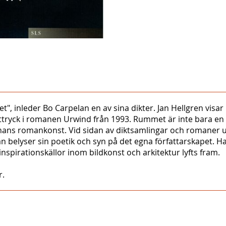
t", inleder Bo Carpelan en av sina dikter. Jan Hellgren visa
a uttryck i romanen Urwind från 1993. Rummet är inte bara e
ans romankonst. Vid sidan av diktsamlingar och romaner utgå
elyser sin poetik och syn på det egna författarskapet. Hans 
spirationskällor inom bildkonst och arkitektur lyfts fram.
r.