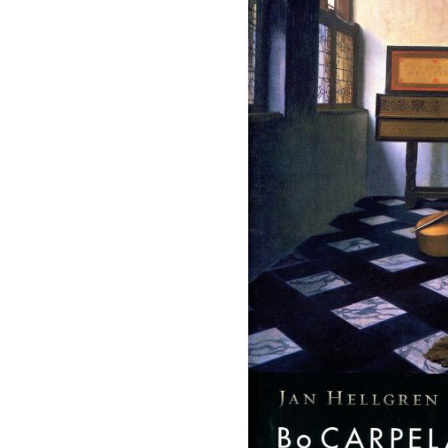
images
gallery