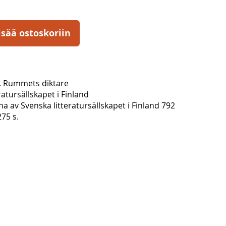
isää ostoskoriin
. Rummets diktare
ratursällskapet i Finland
vna av Svenska litteratursällskapet i Finland 792
75 s.