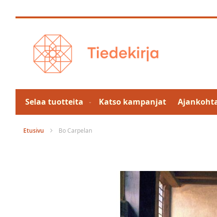
Skip
to
Content
Selaa tuotteita
Katso kampanjat
Ajankohta
Etusivu
Bo Carpelan
Skip
to
the
end
of
the