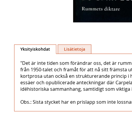
Skip
to
Yksityiskohdat
Lisätietoja
the
beginning
"Det är inte tiden som förändrar oss, det är rumme
of
från 1950-talet och framåt för att nå sitt främst
the
kortprosa utan också en strukturerande princip i h
images
essäer och opublicerade anteckningar där Carpelan b
gallery
idéhistoriska sammanhang, samtidigt som viktiga in
Obs.: Sista stycket har en prislapp som inte lossna