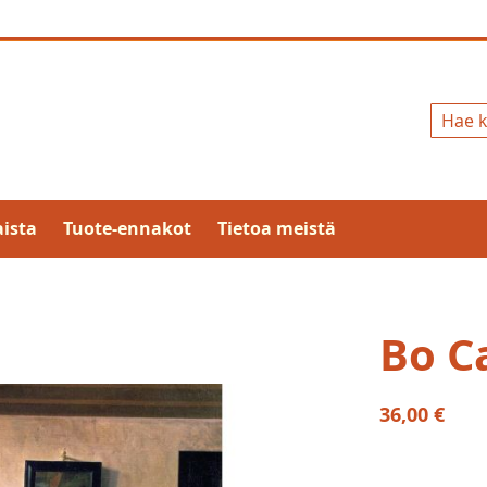
Hae
ista
Tuote-ennakot
Tietoa meistä
Bo C
36,00 €