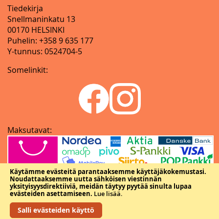
Tiedekirja
Snellmaninkatu 13
00170 HELSINKI
Puhelin: +358 9 635 177
Y-tunnus: 0524704-5
Somelinkit:
Maksutavat:
Käytämme evästeitä parantaaksemme käyttäjäkokemustasi.
Noudattaaksemme uutta sähköisen viestinnän
yksityisyysdirektiiviä, meidän täytyy pyytää sinulta lupaa
evästeiden asettamiseen.
Lue lisää
.
Salli evästeiden käyttö
Copyright © Tieteellisten seurain valtuuskunta