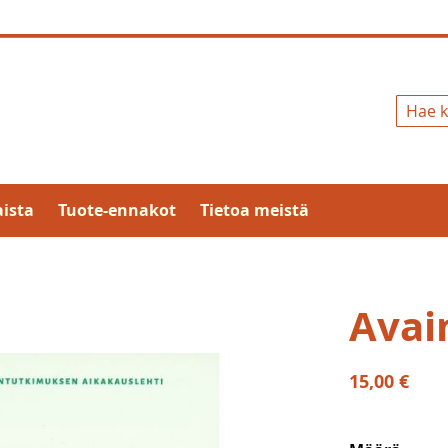
Hae
ista
Tuote-ennakot
Tietoa meistä
Avai
15,00 €