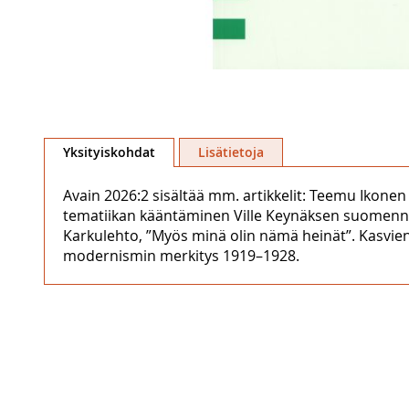
Skip
to
Yksityiskohdat
Lisätietoja
the
beginning
Avain 2026:2 sisältää mm. artikkelit: Teemu Ikonen ja 
of
tematiikan kääntäminen Ville Keynäksen suomennok
the
Karkulehto, ”Myös minä olin nämä heinät”. Kasvien
images
modernismin merkitys 1919–1928.
gallery