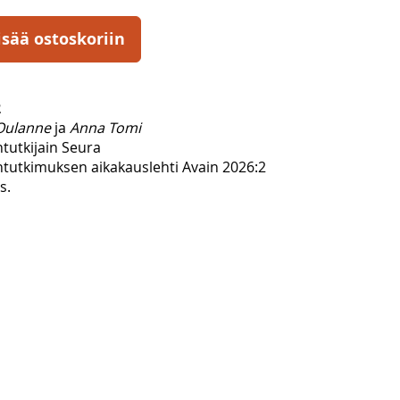
isää ostoskoriin
2
Oulanne
ja
Anna Tomi
ntutkijain Seura
entutkimuksen aikakauslehti Avain 2026:2
s.