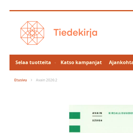
Skip
to
Content
Selaa tuotteita
Katso kampanjat
Ajankohta
Etusivu
Avain 2026:2
Skip
to
the
end
of
the