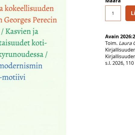
Määrä
L
Avain 2026:
Toim.
Laura 
Kirjallisuude
Kirjallisuud
s.l. 2026, 110 