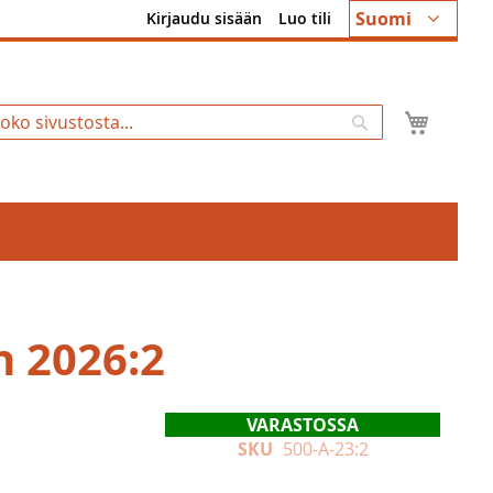
Kieli
Suomi
Kirjaudu sisään
Luo tili
Ostosk
Hae
n 2026:2
VARASTOSSA
SKU
500-A-23:2