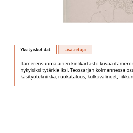
Skip
to
Yksityiskohdat
Lisätietoja
the
beginning
Itämerensuomalainen kielikartasto kuvaa itämeren
of
nykyisiksi tytärkieliksi. Teossarjan kolmannessa os
the
käsityötekniikka, ruokatalous, kulkuvälineet, liikkum
images
gallery