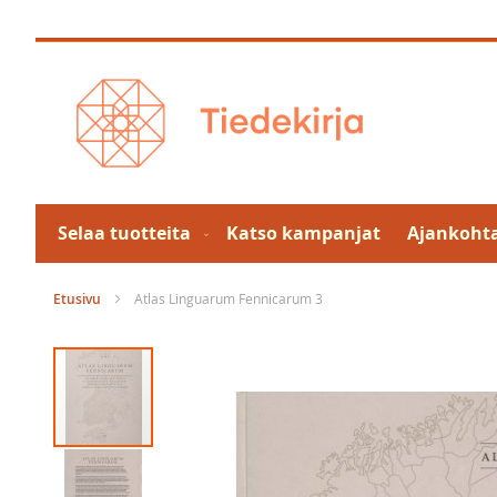
Skip
to
Content
Selaa tuotteita
Katso kampanjat
Ajankohta
Etusivu
Atlas Linguarum Fennicarum 3
Skip
to
the
end
of
the