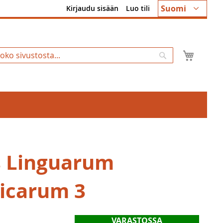
Kieli
Suomi
Kirjaudu sisään
Luo tili
Ostosk
Hae
s Linguarum
icarum 3
VARASTOSSA