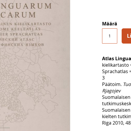
Määrä
L
Atlas Lingu
kielikartast
Sprachatlas = 
3
Päätoim.
Tuo
Rjagojev
Suomalaisen 
tutkimuskes
Suomalaisen 
kielten tutki
Riga 2010, 48