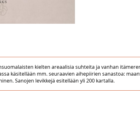
suomalaisten kielten areaalisia suhteita ja vanhan itämer
assa käsitellään mm. seuraavien aihepiirien sanastoa: maanvi
inen. Sanojen levikkejä esitellään yli 200 kartalla.