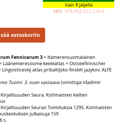
Vain
1
jäljellä
SKU
978-952-222-234-3
isää ostoskoriin
arum Fennicarum 3
= Itämerensuomalainen
o = Läänemeresoome keeleatlas = Ostseefinnischer
Lingvisticeskij atlas pribaltijsko-finskih jazykov. ALFE
mo Tuomi. 3. osan vastaava toimittaja Vladimir
Kirjallisuuden Seura. Kotimaisten kielten
kus
Kirjallisuuden Seuran Toimituksia 1295. Kotimaisten
muskeskuksen julkaisuja 159
6 s.