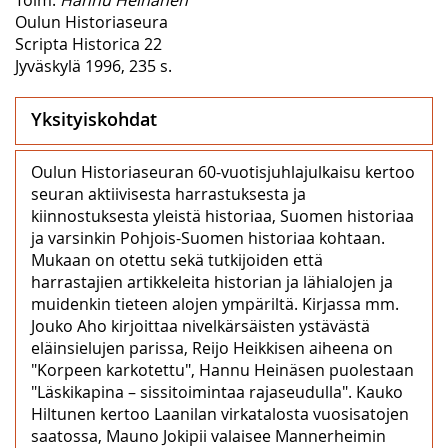
Oulun Historiaseura
Scripta Historica 22
Jyväskylä 1996, 235 s.
Yksityiskohdat
Oulun Historiaseuran 60-vuotisjuhlajulkaisu kertoo
seuran aktiivisesta harrastuksesta ja
kiinnostuksesta yleistä historiaa, Suomen historiaa
ja varsinkin Pohjois-Suomen historiaa kohtaan.
Mukaan on otettu sekä tutkijoiden että
harrastajien artikkeleita historian ja lähialojen ja
muidenkin tieteen alojen ympäriltä. Kirjassa mm.
Jouko Aho kirjoittaa nivelkärsäisten ystävästä
eläinsielujen parissa, Reijo Heikkisen aiheena on
"Korpeen karkotettu", Hannu Heinäsen puolestaan
"Läskikapina – sissitoimintaa rajaseudulla". Kauko
Hiltunen kertoo Laanilan virkatalosta vuosisatojen
saatossa, Mauno Jokipii valaisee Mannerheimin