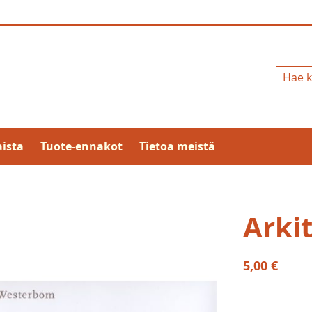
Hae
ista
Tuote-ennakot
Tietoa meistä
Arkit
5,00 €