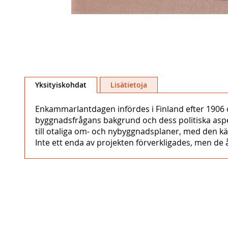
Skip
to
Yksityiskohdat
Lisätietoja
the
beginning
Enkammarlantdagen infördes i Finland efter 1906 o
of
byggnadsfrågans bakgrund och dess politiska aspekte
the
till otaliga om- och nybyggnadsplaner, med den k
images
Inte ett enda av projekten förverkligades, men de å
gallery