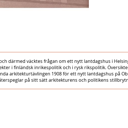
ch därmed väcktes frågan om ett nytt lantdagshus i Helsing
r i finländsk inrikespolitik och i rysk rikspolitik. Översikt
ända arkitekturtävlingen 1908 för ett nytt lantdagshus på
terspeglar på sitt sätt arkitekturens och politikens stillbry