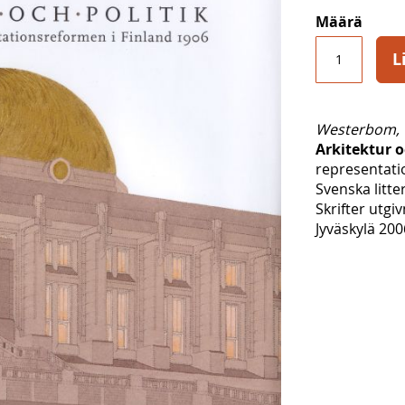
Määrä
L
Westerbom,
Arkitektur o
representati
Svenska litte
Skrifter utgi
Jyväskylä 200