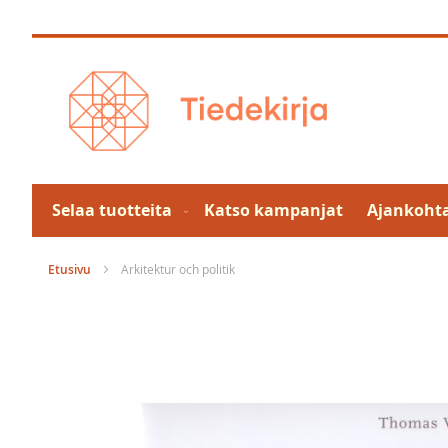
Skip
to
Content
Selaa tuotteita
Katso kampanjat
Ajankohta
Etusivu
Arkitektur och politik
Skip
to
the
end
of
the