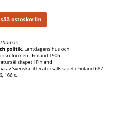
isää ostoskoriin
 Thomas
ch politik
. Lantdagens hus och
onsreformen i Finland 1906
ratursällskapet i Finland
vna av Svenska litteratursällskapet i Finland 687
6, 166 s.