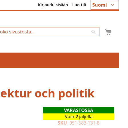
Kieli
Suomi
Kirjaudu sisään
Luo tili
Ostosk
Hae
ektur och politik
VARASTOSSA
Vain
2
jäljellä
SKU
951-583-131-8