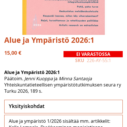
Skip
Alue ja Ympäristö 2026:1
to
the
15,00 €
EI VARASTOSSA
beginning
SKU
226-AY-55:1
of
the
Alue ja Ympäristö 2026:1
images
Päätoim.
Jenni Kuoppa
ja
Minna Santaoja
gallery
Yhteiskuntatieteellisen ympäristötutkimuksen seura ry
Turku 2026, 189 s.
Yksityiskohdat
Alue ja ympäristö 1/2026 sisältää mm. artikkelit: