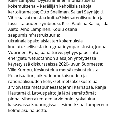
Kalle Lampela, Dyykkaaminen moniaistisena
kokemuksena – Keräilijän kehollisia taitoja
kartoittamassa; Otto Snellman, Sakari Säynäjoki,
Vihreää vai mustaa kultaa? Metsäteollisuuden ja
fossiilitalouden symbioosi; Kirsi Pauliina Kallio, Iida
Aalto, Aino Lampinen, Koulu osana
saapumisinfrastruktuuria:
ukrainalaispakolaislasten kokemuksia
koulutuksellisesta integraatioympäristöstä; Joona
Vuorinen, Pyhä, paha turve: pyhyys ja perintö
energiaturvetuotannon alasajon yhteydessä
käytetyissä diskursseissa 2020-luvun Suomessa;
Ville Kumpu, Keskustelua metsäkeskustelusta.
Polarisaation, oikeudenmukaisuuden ja
rationaalisuuden kehykset metsäkeskustelua
arvioivassa metapuheessa; Jenni Karhapää, Ranja
Hautamäki, Latvuspeitto ja läpäisemättömät
pinnat viherrakenteen arvioinnin työkaluina
kasvavassa kaupungissa – esimerkkinä Tampereen
kolme asuinaluetta.