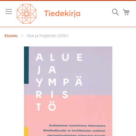
Skip
to
Hae
O
Content
Etusivu
Alue ja Ympäristö 2026:1
Skip
to
the
end
of
the
images
gallery