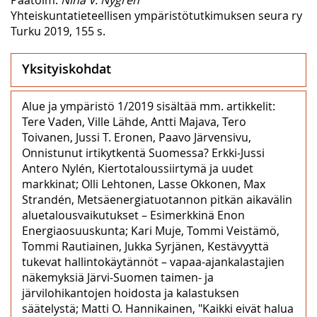
Yhteiskuntatieteellisen ympäristötutkimuksen seura ry
Turku 2019, 155 s.
Yksityiskohdat
Alue ja ympäristö 1/2019 sisältää mm. artikkelit:
Tere Vaden, Ville Lähde, Antti Majava, Tero
Toivanen, Jussi T. Eronen, Paavo Järvensivu,
Onnistunut irtikytkentä Suomessa? Erkki-Jussi
Antero Nylén, Kiertotaloussiirtymä ja uudet
markkinat; Olli Lehtonen, Lasse Okkonen, Max
Strandén, Metsäenergiatuotannon pitkän aikavälin
aluetalousvaikutukset – Esimerkkinä Enon
Energiaosuuskunta; Kari Muje, Tommi Veistämö,
Tommi Rautiainen, Jukka Syrjänen, Kestävyyttä
tukevat hallintokäytännöt – vapaa-ajankalastajien
näkemyksiä Järvi-Suomen taimen- ja
järvilohikantojen hoidosta ja kalastuksen
säätelystä; Matti O. Hannikainen, "Kaikki eivät halua