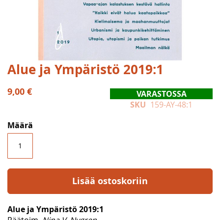
Skip
Alue ja Ympäristö 2019:1
to
the
9,00 €
VARASTOSSA
beginning
SKU
159-AY-48:1
of
the
Määrä
images
gallery
Lisää ostoskoriin
Alue ja Ympäristö 2019:1
Päätoim.
Nina V. Nygren