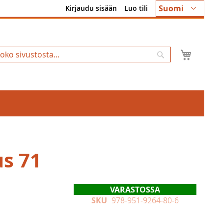
Kieli
Suomi
Kirjaudu sisään
Luo tili
Ostosk
Hae
us 71
VARASTOSSA
SKU
978-951-9264-80-6