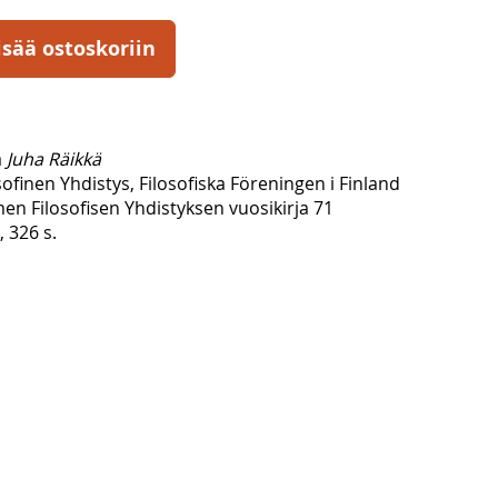
isää ostoskoriin
a
Juha Räikkä
finen Yhdistys, Filosofiska Föreningen i Finland
en Filosofisen Yhdistyksen vuosikirja 71
, 326 s.