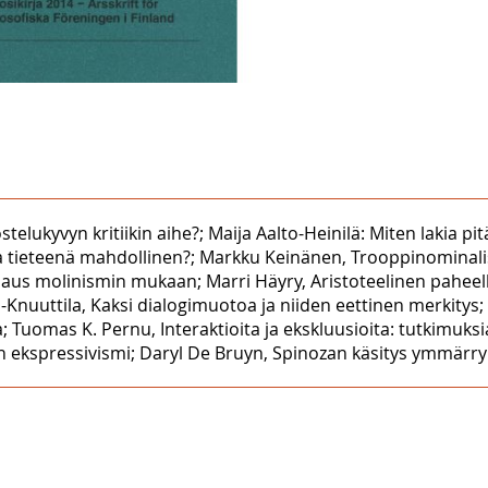
elukyvyn kritiikin aihe?; Maija Aalto-Heinilä: Miten lakia pit
ia tieteenä mahdollinen?; Markku Keinänen, Trooppinominalis
us molinismin mukaan; Marri Häyry, Aristoteelinen paheelli
i-Knuuttila, Kaksi dialogimuotoa ja niiden eettinen merkitys
 Tuomas K. Pernu, Interaktioita ja ekskluusioita: tutkimuksi
n ekspressivismi; Daryl De Bruyn, Spinozan käsitys ymmärr