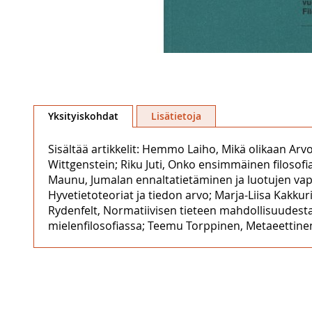
Skip
to
Yksityiskohdat
Lisätietoja
the
beginning
Sisältää artikkelit: Hemmo Laiho, Mikä olikaan Arvost
of
Wittgenstein; Riku Juti, Onko ensimmäinen filosof
the
Maunu, Jumalan ennaltatietäminen ja luotujen vapa
images
Hyvetietoteoriat ja tiedon arvo; Marja-Liisa Kakkur
gallery
Rydenfelt, Normatiivisen tieteen mahdollisuudesta;
mielenfilosofiassa; Teemu Torppinen, Metaeettine