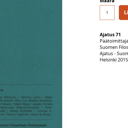
Määrä
L
Ajatus 71
Päätoimittaj
Suomen Filoso
Ajatus - Suom
Helsinki 2015