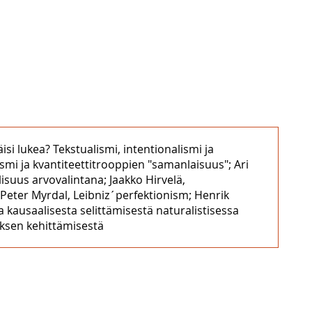
äisi lukea? Tekstualismi, intentionalismi ja
mi ja kvantiteettitrooppien "samanlaisuus"; Ari
suus arvovalintana; Jaakko Hirvelä,
; Peter Myrdal, Leibniz´perfektionism; Henrik
a kausaalisesta selittämisestä naturalistisessa
yksen kehittämisestä