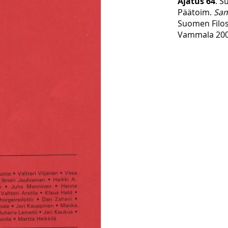
Ajatus 64
. S
Päätoim.
Sam
Suomen Filos
Vammala 2007