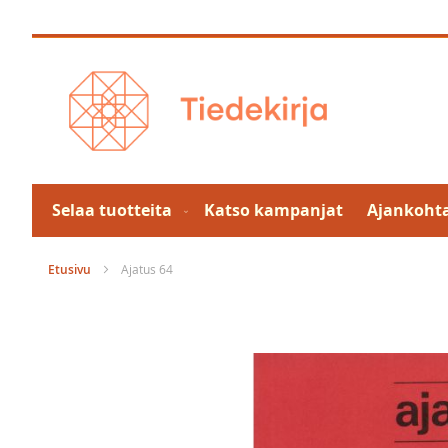
Skip
to
Content
Selaa tuotteita
Katso kampanjat
Ajankohta
Etusivu
Ajatus 64
Skip
to
the
end
of
the