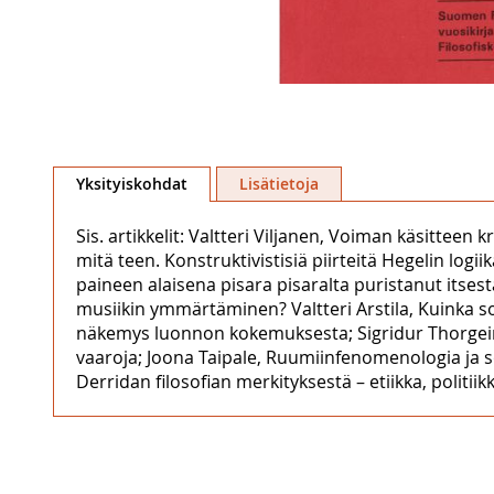
Skip
to
Yksityiskohdat
Lisätietoja
the
beginning
Sis. artikkelit: Valtteri Viljanen, Voiman käsitteen 
of
mitä teen. Konstruktivistisiä piirteitä Hegelin logii
the
paineen alaisena pisara pisaralta puristanut itses
images
musiikin ymmärtäminen? Valtteri Arstila, Kuinka s
gallery
näkemys luonnon kokemuksesta; Sigridur Thorgeirs
vaaroja; Joona Taipale, Ruumiinfenomenologia ja soli
Derridan filosofian merkityksestä – etiikka, politiikka