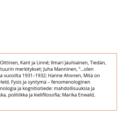
 Oittinen, Kant ja Linné; Ilmari Jauhiainen, Tiedän,
lttuurin merkitykset; Juha Manninen, “...olen
ntia vuosilta 1931–1932; Hanne Ahonen, Mitä on
Held, Fysis ja syntymä – fenomenologinen
logia ja kognitiotiede: mahdollisuuksia ja
, politiikka ja kielifilosofia; Marika Enwald,