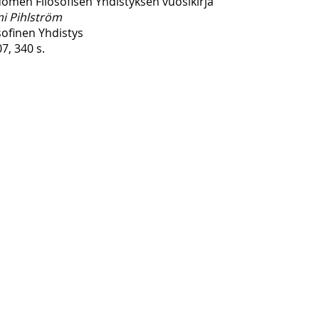
uomen Filosofisen Yhdistyksen vuosikirja
i Pihlström
ofinen Yhdistys
, 340 s.