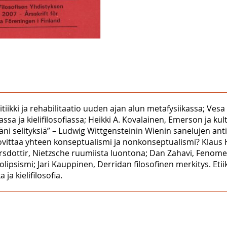
kritiikki ja rehabilitaatio uuden ajan alun metafysiikassa; Vesa
kassa ja kielifilosofiassa; Heikki A. Kovalainen, Emerson ja ku
täni selityksiä” – Ludwig Wittgensteinin Wienin sanelujen a
ovittaa yhteen konseptualismi ja nonkonseptualismi? Klaus 
dottir, Nietzsche ruumiista luontona; Dan Zahavi, Fenomeno
psismi; Jari Kauppinen, Derridan filosofinen merkitys. Etiikka
 ja kielifilosofia.