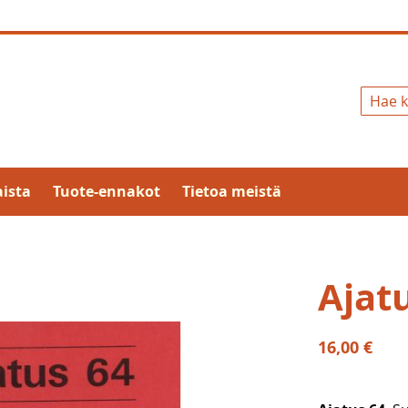
Hae
ista
Tuote-ennakot
Tietoa meistä
Ajat
16,00 €