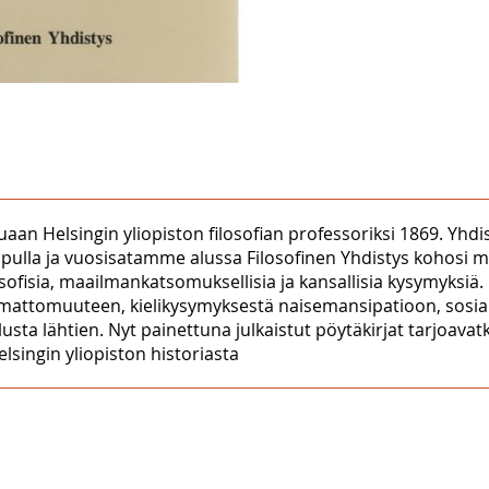
uaan Helsingin yliopiston filosofian professoriksi 1869. Yhdi
lopulla ja vuosisatamme alussa Filosofinen Yhdistys kohosi me
osofisia, maailmankatsomuksellisia ja kansallisia kysymyksiä.
lemattomuuteen, kielikysymyksestä naisemansipatioon, sosi
lusta lähtien. Nyt painettuna julkaistut pöytäkirjat tarjoavat
lsingin yliopiston historiasta