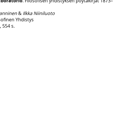
aboratorio
. Filosofisen yhdistyksen pöytäkirjat 1873–
anninen
&
Ilkka Niiniluoto
ofinen Yhdistys
, 554 s.