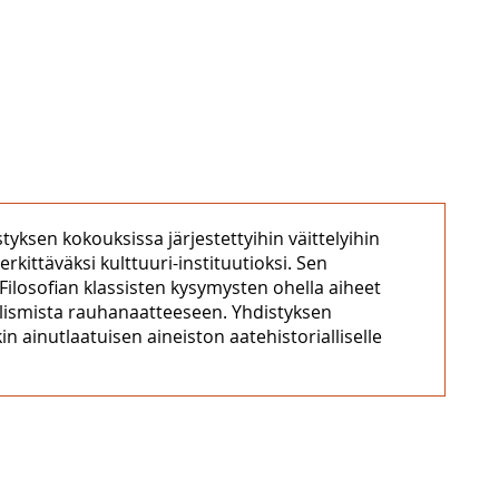
styksen kokouksissa järjestettyihin väittelyihin
rkittäväksi kulttuuri-instituutioksi. Sen
 Filosofian klassisten kysymysten ohella aiheet
alismista rauhanaatteeseen. Yhdistyksen
kin ainutlaatuisen aineiston aatehistorialliselle