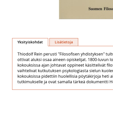
Skip
to
Yksityiskohdat
Lisätietoja
the
beginning
Thiodolf Rein perusti "Filosofisen yhdistyksen" tult
of
ottivat aluksi osaa aineen opiskelijat. 1800-luvun 
the
kokouksissa ajan johtavat oppineet käsittelivät fil
images
vaihtelivat kutkutuksen psykologiasta sielun kuo
gallery
kokouksissa pidettiin huolellisia pöytäkirjoja heti a
tutkimukselle ja ovat samalla tärkeä dokumentti He