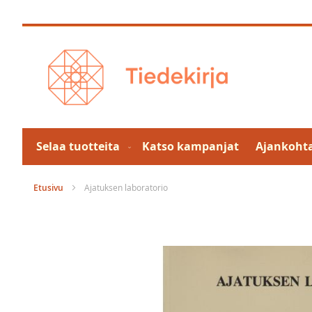
Skip
to
Content
Selaa tuotteita
Katso kampanjat
Ajankohta
Etusivu
Ajatuksen laboratorio
Skip
to
the
end
of
the