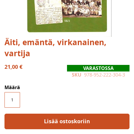
Skip
Äiti, emäntä, virkanainen,
to
vartija
the
beginning
of
21,00 €
VARASTOSSA
the
SKU
978-952-222-304-3
images
gallery
Määrä
Lisää ostoskoriin