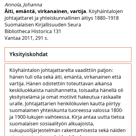
Annola, Johanna
Äiti, emäntä, virkanainen, vartija
. Köyhäintalojen
johtajattaret ja yhteiskunnallinen äitiys 1880–1918
Suomalaisen Kirjallisuuden Seura
Bibliotheca Historica 131
Vantaa 2011, 291 s.
Yksityiskohdat
Köyhäintalon johtajattarelta vaadittiin paljon:
hänen tuli olla sekä äiti, emäntä, virkanainen että
vartija. Hänen odotettiin toteuttavan aikansa
keskiluokkaista naisihannetta, toisaalta hänellä oli
yksityiselämä ja omat motiivit hakeutua raskaalle
uralle. Johtajattarien henkilökuvien kautta piirtyy
suomalainen yhteiskunta tuoreessa valossa 1800-
ja 1900-lukujen vaihteessa. Kirja antaa uutta tietoa
suomalaisen sosiaalityön alkuajoista,
sukupuolijärjestelmän rakentamisesta sekä näiden