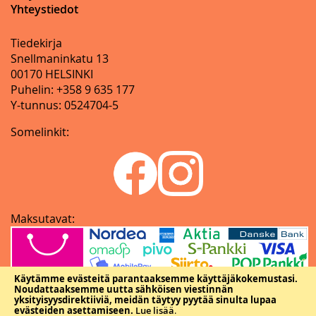
Yhteystiedot
Tiedekirja
Snellmaninkatu 13
00170 HELSINKI
Puhelin: +358 9 635 177
Y-tunnus: 0524704-5
Somelinkit:
Maksutavat:
Käytämme evästeitä parantaaksemme käyttäjäkokemustasi.
Noudattaaksemme uutta sähköisen viestinnän
yksityisyysdirektiiviä, meidän täytyy pyytää sinulta lupaa
evästeiden asettamiseen.
Lue lisää
.