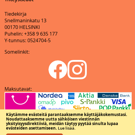
Tiedekirja
Snellmaninkatu 13
00170 HELSINKI
Puhelin: +358 9 635 177
Y-tunnus: 0524704-5
Somelinkit:
Maksutavat:
Käytämme evästeitä parantaaksemme käyttäjäkokemustasi.
Noudattaaksemme uutta sähköisen viestinnän
yksityisyysdirektiiviä, meidän täytyy pyytää sinulta lupaa
evästeiden asettamiseen.
Lue lisää
.