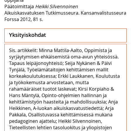
Päätoimittaja
Heikki Silvennoinen
Aikuiskasvatuksen Tutkimusseura. Kansanvalistusseura
Forssa 2012, 81 s.
Yksityiskohdat
Sis. artikkelit: Minna Mattila-Aalto, Oppimista ja
syrjäytymisen ehkäisemistä oma-avun yhteisössä.
Tapaus leipäjonoyhteisö; Seija Nykänen & Päivi
Tynjälä, Työelämätaitojen kehittämisen mallit
korkeakoulutuksessa; Erkki Laukkanen, Koulutusta
ja työkokemusta arvostetaan, mutta
rahamääräiset tuotot laskevat; Kirsi Korpiaho &
Hans Mäntylä, Opinto-ohjelmien hallinnan ja
kehittämistyön haasteita ja mahdollisuuksia; Anja
Heikkinen, A-luokan aikuiskasvatustiedettä; Arja
Pakkala, Osallistuvassa kehittämisessä mukana
pedagoginen ajattelu; Heikki Silvennoinen,
Tieteellisten lehtien tasoluokitus ja yliopistojen