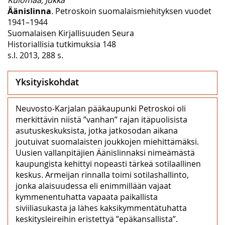
Äänislinna
. Petroskoin suomalaismiehityksen vuodet
1941–1944
Suomalaisen Kirjallisuuden Seura
Historiallisia tutkimuksia 148
s.l. 2013, 288 s.
Yksityiskohdat
Neuvosto-Karjalan pääkaupunki Petroskoi oli
merkittävin niistä ”vanhan” rajan itäpuolisista
asutuskeskuksista, jotka jatkosodan aikana
joutuivat suomalaisten joukkojen miehittämäksi.
Uusien vallanpitäjien Äänislinnaksi nimeämästä
kaupungista kehittyi nopeasti tärkeä sotilaallinen
keskus. Armeijan rinnalla toimi sotilashallinto,
jonka alaisuudessa eli enimmillään vajaat
kymmenentuhatta vapaata paikallista
siviiliasukasta ja lähes kaksikymmentätuhatta
keskitysleireihin eristettyä ”epäkansallista”.