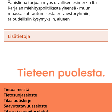
Äänislinna tarjoaa myös oivallisen esimerkin Itä-
Karjalan miehityspolitiikasta yleensä ‒ muun
muassa suhtautumisesta eri väestöryhmiin,
taloudellisiin kysymyksiin, alueen
Lisätietoja
Tietoa meistä
Tietosuojaseloste
Tilaa uutiskirje
Saavutettavuusseloste
Tilaus- ja toimitusehdot