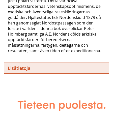
just i polartrakterna. Detta var också
upptäcktsfärdernas, vetenskapsoptimismens, de
exotiska och äventyrliga reseskildringarnas
guldålder. Hjältestatus fick Nordenskiöld 1879 då
han genomseglat Nordostpassagen som den
förste i världen. I denna bok överblickar Peter
Holmberg samtliga A.E. Nordenskiölds arktiska
upptäcktsfärder: förberedelserna,
målsättningarna, fartygen, deltagarna och
resultaten, samt även tiden efter expeditionerna.
Lisätietoja