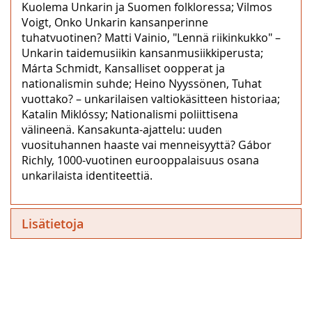
Kuolema Unkarin ja Suomen folkloressa; Vilmos
Voigt, Onko Unkarin kansanperinne
tuhatvuotinen? Matti Vainio, "Lennä riikinkukko" –
Unkarin taidemusiikin kansanmusiikkiperusta;
Márta Schmidt, Kansalliset oopperat ja
nationalismin suhde; Heino Nyyssönen, Tuhat
vuottako? – unkarilaisen valtiokäsitteen historiaa;
Katalin Miklóssy; Nationalismi poliittisena
välineenä. Kansakunta-ajattelu: uuden
vuosituhannen haaste vai menneisyyttä? Gábor
Richly, 1000-vuotinen eurooppalaisuus osana
unkarilaista identiteettiä.
Lisätietoja