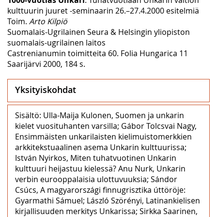
kulttuurin juuret -seminaarin 26.–27.4.2000 esitelmiä
Toim.
Arto Kilpiö
Suomalais-Ugrilainen Seura & Helsingin yliopiston
suomalais-ugrilainen laitos
Castrenianumin toimitteita 60. Folia Hungarica 11
Saarijärvi 2000, 184 s.
Yksityiskohdat
Sisältö: Ulla-Maija Kulonen, Suomen ja unkarin
kielet vuosituhanten varsilla; Gábor Tolcsvai Nagy,
Ensimmäisten unkarilaisten kielimuistomerkkien
arkkitekstuaalinen asema Unkarin kulttuurissa;
István Nyirkos, Miten tuhatvuotinen Unkarin
kulttuuri heijastuu kielessä? Anu Nurk, Unkarin
verbin eurooppalaisia ulottuvuuksia; Sándor
Csúcs, A magyarországi finnugrisztika úttöröje:
Gyarmathi Sámuel; László Szörényi, Latinankielisen
kirjallisuuden merkitys Unkarissa; Sirkka Saarinen,