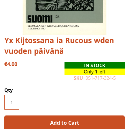
Skip
Yx Kijtossana ia Rucous wden
to
vuoden päivänä
the
beginning
of
€4.00
IN STOCK
the
Only
1
left
images
SKU
951-717-324-5
gallery
Qty
Add to Cart