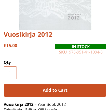
Skip
Vuosikirja 2012
to
the
€15.00
IN STOCK
beginning
SKU
978-951-41-1094-8
of
the
Qty
images
gallery
Add to Cart
Vuosikirja 2012
= Year Book 2012
Toimittaja - Editor
Olli Martio