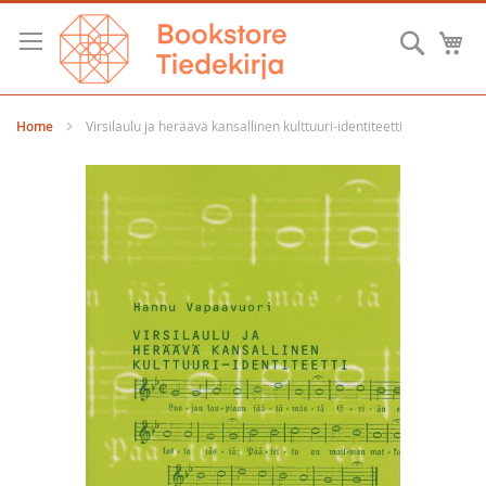
Skip
to
Searc
M
Content
Home
Virsilaulu ja heräävä kansallinen kulttuuri-identiteetti
Skip
to
the
end
of
the
images
gallery