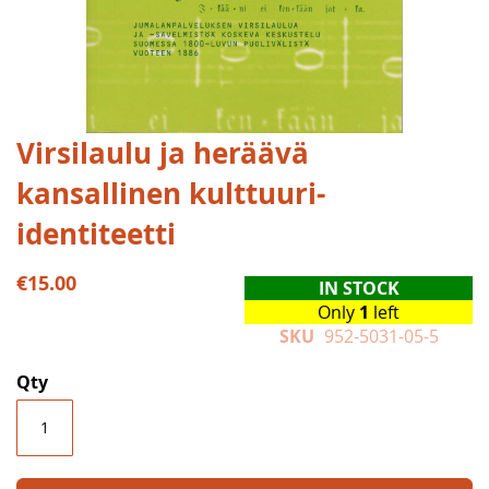
Skip
Virsilaulu ja heräävä
to
kansallinen kulttuuri-
the
beginning
identiteetti
of
the
€15.00
images
IN STOCK
gallery
Only
1
left
SKU
952-5031-05-5
Qty