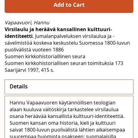
Add to Cart
Vapaavuori, Hannu
Virsilaulu ja heräävä kansallinen kulttuuri-
identiteetti
. Jumalanpalveluksen virsilaulua ja -
sävelmistöä koskeva keskustelu Suomessa 1800-luvun
puolivälistä vuoteen 1886
Suomen kirkkohistorialllinen seura
Suomen kirkkohistoriallisen seuran toimituksia 173
Saarijärvi 1997, 415 s.
Details
Hannu Vapaavuoren käytännöllisen teologian
alaan kuuluva väitöskirja tarkastelee virsilaulua
osana heräävää kansallista kulttuuri-identiteettiä.
Suomen kansan oma historia, kieli ja kulttuuri
saivat 1800-luvun puolivälistä lähtien aikaisempaa
suurempaa huomiota osakseen; suomalaisilla