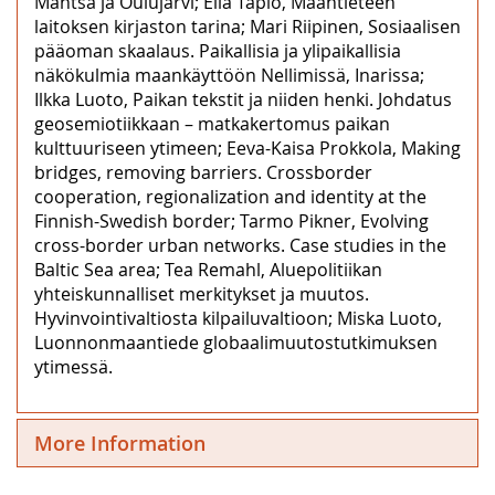
Mantsa ja Oulujärvi; Eila Tapio, Maantieteen
laitoksen kirjaston tarina; Mari Riipinen, Sosiaalisen
pääoman skaalaus. Paikallisia ja ylipaikallisia
näkökulmia maankäyttöön Nellimissä, Inarissa;
Ilkka Luoto, Paikan tekstit ja niiden henki. Johdatus
geosemiotiikkaan – matkakertomus paikan
kulttuuriseen ytimeen; Eeva-Kaisa Prokkola, Making
bridges, removing barriers. Crossborder
cooperation, regionalization and identity at the
Finnish-Swedish border; Tarmo Pikner, Evolving
cross-border urban networks. Case studies in the
Baltic Sea area; Tea Remahl, Aluepolitiikan
yhteiskunnalliset merkitykset ja muutos.
Hyvinvointivaltiosta kilpailuvaltioon; Miska Luoto,
Luonnonmaantiede globaalimuutostutkimuksen
ytimessä.
More Information