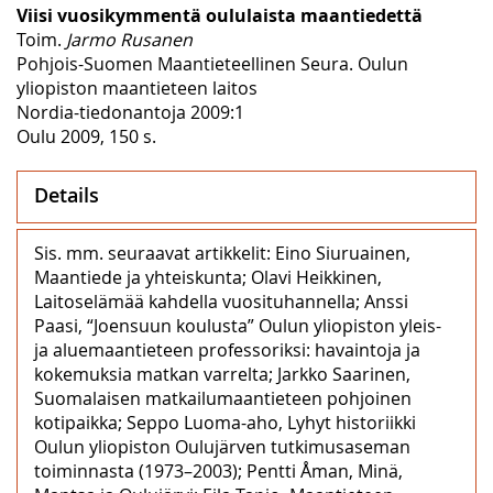
Viisi vuosikymmentä oululaista maantiedettä
Toim.
Jarmo Rusanen
Pohjois-Suomen Maantieteellinen Seura. Oulun
yliopiston maantieteen laitos
Nordia-tiedonantoja 2009:1
Oulu 2009, 150 s.
Details
Sis. mm. seuraavat artikkelit: Eino Siuruainen,
Maantiede ja yhteiskunta; Olavi Heikkinen,
Laitoselämää kahdella vuosituhannella; Anssi
Paasi, “Joensuun koulusta” Oulun yliopiston yleis-
ja aluemaantieteen professoriksi: havaintoja ja
kokemuksia matkan varrelta; Jarkko Saarinen,
Suomalaisen matkailumaantieteen pohjoinen
kotipaikka; Seppo Luoma-aho, Lyhyt historiikki
Oulun yliopiston Oulujärven tutkimusaseman
toiminnasta (1973–2003); Pentti Åman, Minä,