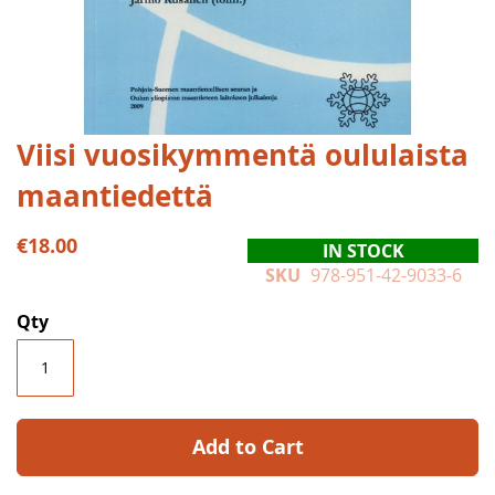
Skip
Viisi vuosikymmentä oululaista
to
maantiedettä
the
beginning
of
€18.00
IN STOCK
the
SKU
978-951-42-9033-6
images
gallery
Qty
Add to Cart