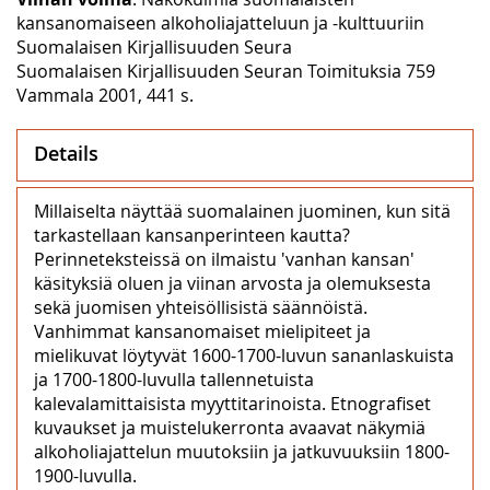
kansanomaiseen alkoholiajatteluun ja -kulttuuriin
Suomalaisen Kirjallisuuden Seura
Suomalaisen Kirjallisuuden Seuran Toimituksia 759
Vammala 2001, 441 s.
Details
Millaiselta näyttää suomalainen juominen, kun sitä
tarkastellaan kansanperinteen kautta?
Perinneteksteissä on ilmaistu 'vanhan kansan'
käsityksiä oluen ja viinan arvosta ja olemuksesta
sekä juomisen yhteisöllisistä säännöistä.
Vanhimmat kansanomaiset mielipiteet ja
mielikuvat löytyvät 1600-1700-luvun sananlaskuista
ja 1700-1800-luvulla tallennetuista
kalevalamittaisista myyttitarinoista. Etnografiset
kuvaukset ja muistelukerronta avaavat näkymiä
alkoholiajattelun muutoksiin ja jatkuvuuksiin 1800-
1900-luvulla.