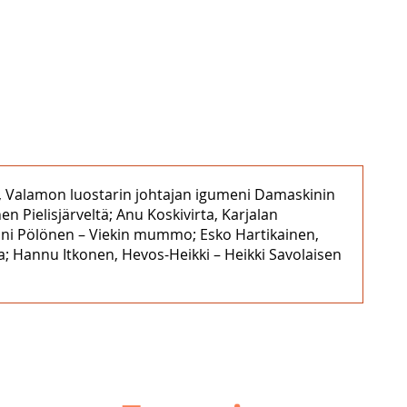
een, Valamon luostarin johtajan igumeni Damaskinin
Pielisjärveltä; Anu Koskivirta, Karjalan
nni Pölönen – Viekin mummo; Esko Hartikainen,
la; Hannu Itkonen, Hevos-Heikki – Heikki Savolaisen