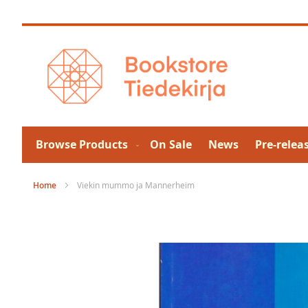
Skip
to
Content
Browse Products
On Sale
News
Pre-relea
Home
Viekin mummo ja Mannerheim
Skip
to
the
end
of
the