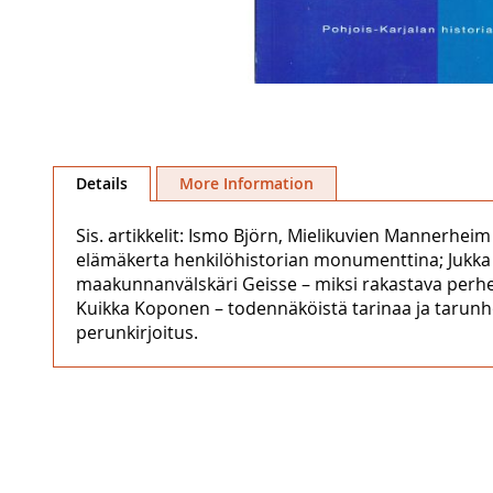
Skip
to
Details
More Information
the
beginning
Sis. artikkelit: Ismo Björn, Mielikuvien Mannerhei
of
elämäkerta henkilöhistorian monumenttina; Jukka K
the
maakunnanvälskäri Geisse – miksi rakastava perh
images
Kuikka Koponen – todennäköistä tarinaa ja tarunhoh
gallery
perunkirjoitus.