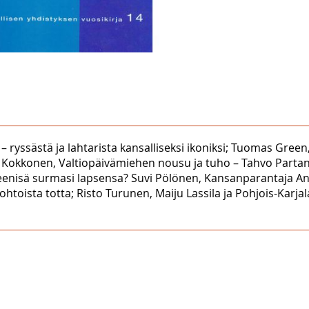
m – ryssästä ja lahtarista kansalliseksi ikoniksi; Tuomas Gr
okkonen, Valtiopäivämiehen nousu ja tuho – Tahvo Partanen 
eenisä surmasi lapsensa? Suvi Pölönen, Kansanparantaja A
toista totta; Risto Turunen, Maiju Lassila ja Pohjois-Karja