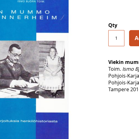
Qty
A
Viekin mum
Toim.
Ismo B
Pohjois-Karja
Pohjois-Karja
Tampere 2010