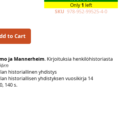
Only
1
left
SKU
978-952-99525-4-0
dd to Cart
mo ja Mannerheim
. Kirjoituksia henkilöhistoriasta
jörn
lan historiallinen yhdistys
lan historiallisen yhdistyksen vuosikirja 14
, 140 s.