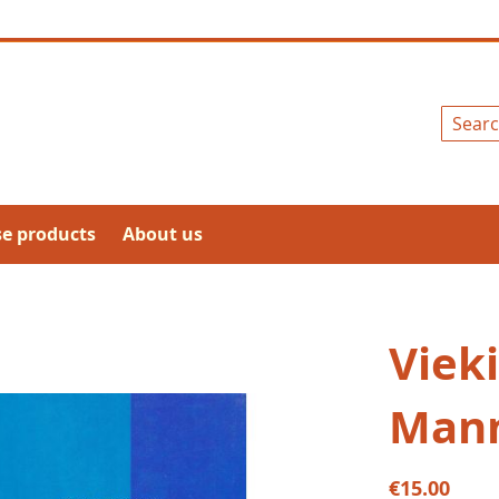
Search
se products
About us
Viek
Man
€15.00