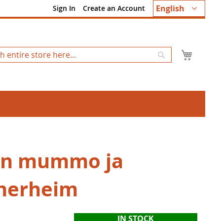
Language
English
Sign In
Create an Account
My Ca
Search
in mummo ja
nerheim
IN STOCK