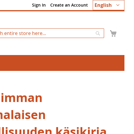
Language
English
Sign In
Create an Account
My Ca
Search
himman
alaisen
llisuuden käsikirja