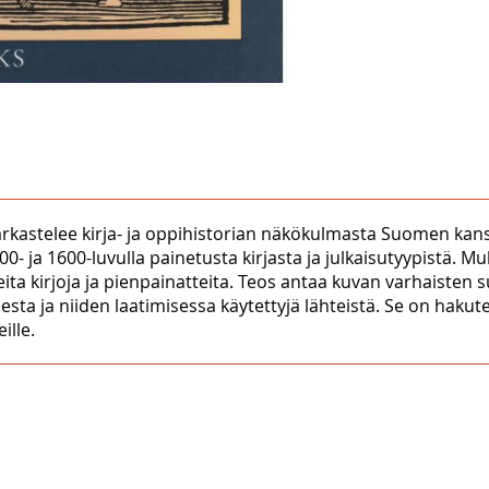
rkastelee kirja- ja oppihistorian näkökulmasta Suomen kansa
1500- ja 1600-luvulla painetusta kirjasta ja julkaisutyypistä.
ta kirjoja ja pienpainatteita. Teos antaa kuvan varhaisten s
esta ja niiden laatimisessa käytettyjä lähteistä. Se on hakute
ille.