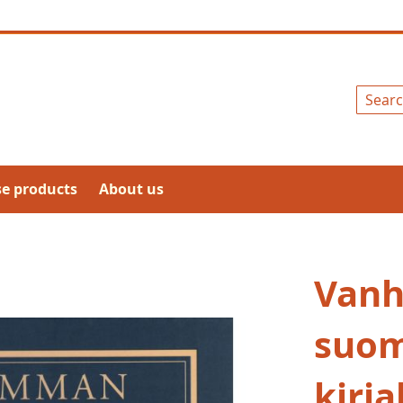
Search
se products
About us
Van
suom
kirja