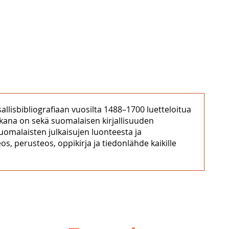
llisbibliografiaan vuosilta 1488–1700 luetteloitua
 Mukana on sekä suomalaisen kirjallisuuden
uomalaisten julkaisujen luonteesta ja
os, perusteos, oppikirja ja tiedonlähde kaikille