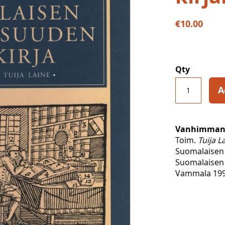
€10.00
Qty
A
Vanhimman s
Toim.
Tuija L
Suomalaisen 
Suomalaisen 
Vammala 1997