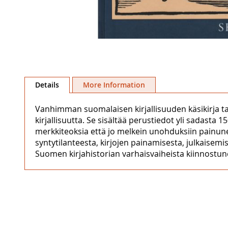
Skip
to
Details
More Information
the
beginning
Vanhimman suomalaisen kirjallisuuden käsikirja ta
of
kirjallisuutta. Se sisältää perustiedot yli sadasta 
the
merkkiteoksia että jo melkein unohduksiin painunei
images
syntytilanteesta, kirjojen painamisesta, julkaisemis
gallery
Suomen kirjahistorian varhaisvaiheista kiinnostune