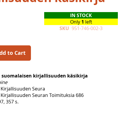
IN STOCK
Only
1
left
SKU
951-746-002-3
dd to Cart
uomalaisen kirjallisuuden käsikirja
aine
Kirjallisuuden Seura
Kirjallisuuden Seuran Toimituksia 686
, 357 s.