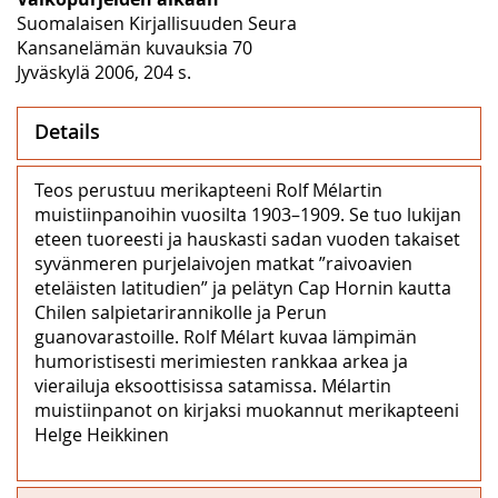
Suomalaisen Kirjallisuuden Seura
Kansanelämän kuvauksia 70
Jyväskylä 2006, 204 s.
Details
Teos perustuu merikapteeni Rolf Mélartin
muistiinpanoihin vuosilta 1903–1909. Se tuo lukijan
eteen tuoreesti ja hauskasti sadan vuoden takaiset
syvänmeren purjelaivojen matkat ”raivoavien
eteläisten latitudien” ja pelätyn Cap Hornin kautta
Chilen salpietarirannikolle ja Perun
guanovarastoille. Rolf Mélart kuvaa lämpimän
humoristisesti merimiesten rankkaa arkea ja
vierailuja eksoottisissa satamissa. Mélartin
muistiinpanot on kirjaksi muokannut merikapteeni
Helge Heikkinen