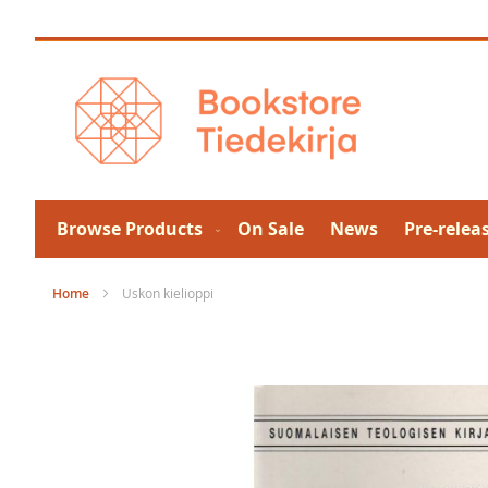
Skip
to
Content
Browse Products
On Sale
News
Pre-relea
Home
Uskon kielioppi
Skip
to
the
end
of
the