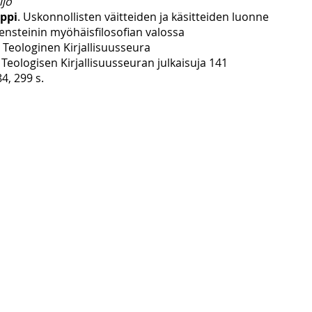
ijo
oppi
. Uskonnollisten väitteiden ja käsitteiden luonne
ensteinin myöhäisfilosofian valossa
Teologinen Kirjallisuusseura
eologisen Kirjallisuusseuran julkaisuja 141
, 299 s.