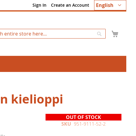
Language
English
Sign In
Create an Account
My Ca
Search
n kielioppi
OUT OF STOCK
SKU
951-9111-52-2