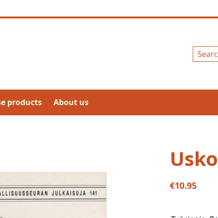
Search
se products
About us
Usko
€10.95