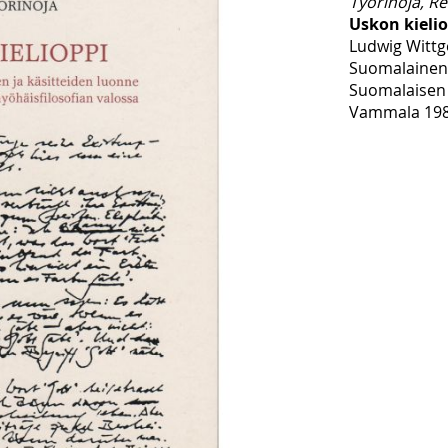
Työrinoja, Re
Uskon kieli
Ludwig Wittg
Suomalainen 
Suomalaisen T
Vammala 1984