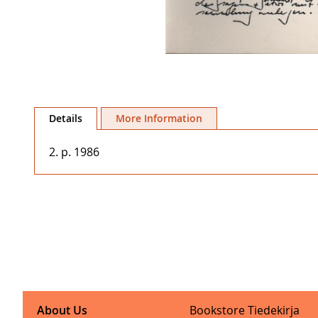
Skip
to
Details
More Information
the
beginning
2. p. 1986
of
the
images
gallery
About Us
Bookstore Tiedekirja