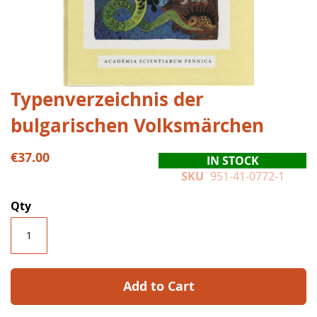
Skip
Typenverzeichnis der
to
bulgarischen Volksmärchen
the
beginning
of
€37.00
IN STOCK
the
SKU
951-41-0772-1
images
gallery
Qty
Add to Cart