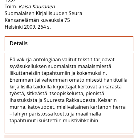
Toim.
Kaisa Kauranen
Suomalaisen Kirjallisuuden Seura
Kansanelämän kuvauksia 75
Helsinki 2009, 264 s.
Details
Päiväkirja-antologiaan valitut tekstit tarjoavat
syväsukelluksen suomalaista maalaismiestä
liikuttaneisiin tapahtumiin ja kokemuksiin.
Enemmän tai vähemmän omatoimisesti hankituilla
kirjallisilla taidoilla kirjoittajat kertovat ankarasta
työstä, sitkeästä itseopiskelusta, pienistä
ihastuksista ja Suuresta Rakkaudesta. Keisarin
murha, katovuodet, mielivaltainen kartanon herra
– lähiympäristössä koettu ja maailmalla
tapahtunut ikuistettiin muistivihkoihin.