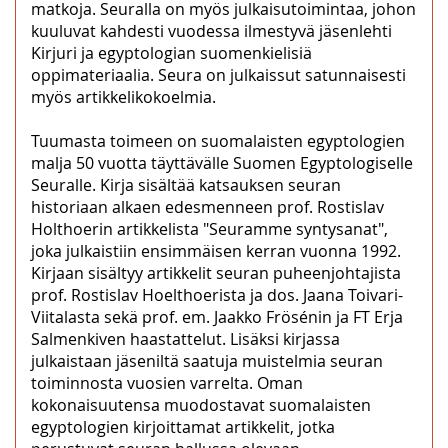
matkoja. Seuralla on myös julkaisutoimintaa, johon
kuuluvat kahdesti vuodessa ilmestyvä jäsenlehti
Kirjuri ja egyptologian suomenkielisiä
oppimateriaalia. Seura on julkaissut satunnaisesti
myös artikkelikokoelmia.
Tuumasta toimeen on suomalaisten egyptologien
malja 50 vuotta täyttävälle Suomen Egyptologiselle
Seuralle. Kirja sisältää katsauksen seuran
historiaan alkaen edesmenneen prof. Rostislav
Holthoerin artikkelista "Seuramme syntysanat",
joka julkaistiin ensimmäisen kerran vuonna 1992.
Kirjaan sisältyy artikkelit seuran puheenjohtajista
prof. Rostislav Hoelthoerista ja dos. Jaana Toivari-
Viitalasta sekä prof. em. Jaakko Frösénin ja FT Erja
Salmenkiven haastattelut. Lisäksi kirjassa
julkaistaan jäseniltä saatuja muistelmia seuran
toiminnosta vuosien varrelta. Oman
kokonaisuutensa muodostavat suomalaisten
egyptologien kirjoittamat artikkelit, jotka