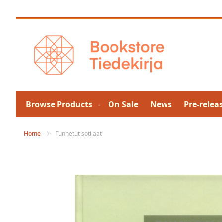
Skip
to
Content
Browse Products
On Sale
News
Pre-relea
Home
Tunnetut sotilaat
Skip
to
the
end
of
the