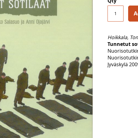
Qty
A
Hoikkala, T
Tunnetut so
Nuorisotutk
Nuorisotutki
Jyväskylä 200