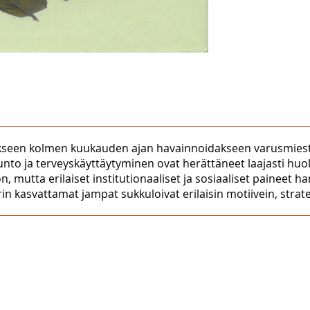
elukseen kolmen kuukauden ajan havainnoidakseen varusmies
kunto ja terveyskäyttäytyminen ovat herättäneet laajasti hu
 mutta erilaiset institutionaaliset ja sosiaaliset paineet h
in kasvattamat jampat sukkuloivat erilaisin motiivein, strateg