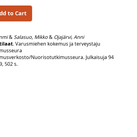
dd to Cart
ommi
&
Salasuo, Mikko
&
Ojajärvi, Anni
tilaat
. Varusmiehen kokemus ja terveystaju
imusseura
musverkosto/Nuorisotutkimusseura. Julkaisuja 94
9, 502 s.