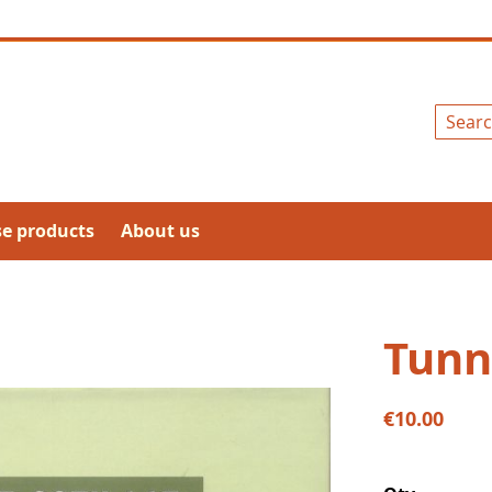
Search
se products
About us
Tunn
€10.00