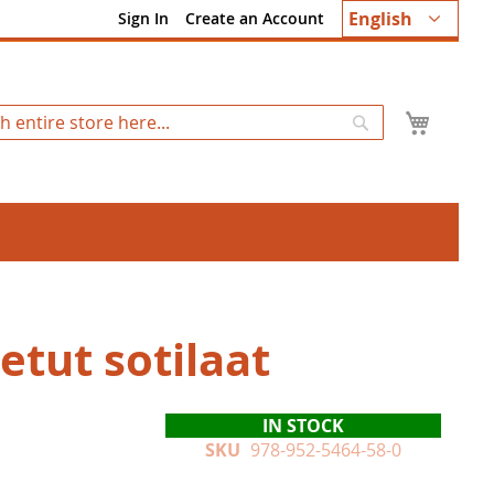
Language
English
Sign In
Create an Account
My Ca
Search
etut sotilaat
IN STOCK
SKU
978-952-5464-58-0