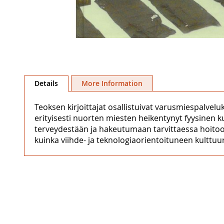
Skip
to
Details
More Information
the
beginning
Teoksen kirjoittajat osallistuivat varusmiespalv
of
erityisesti nuorten miesten heikentynyt fyysinen 
the
terveydestään ja hakeutumaan tarvittaessa hoitoon,
images
kuinka viihde- ja teknologiaorientoituneen kulttuur
gallery