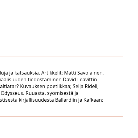
ja ja katsauksia. Artikkelit: Matti Savolainen,
suaalisuuden tiedostaminen David Leavittin
ltiatar? Kuvauksen poetiikkaa; Seija Ridell,
n Odysseus. Ruuasta, syömisestä ja
sesta kirjallisuudesta Ballardiin ja Kafkaan;