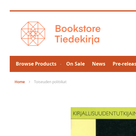
Skip
to
Content
Browse Products
On Sale
News
Pre-relea
Home
Toiseuden politiikat
Skip
to
the
end
of
the