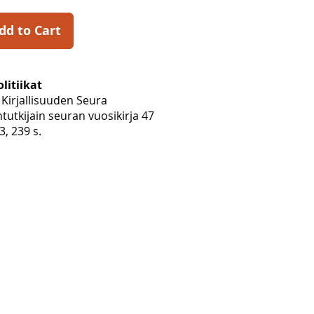
dd to Cart
litiikat
Kirjallisuuden Seura
ntutkijain seuran vuosikirja 47
, 239 s.