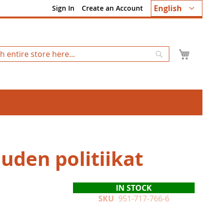
Language
English
Sign In
Create an Account
My Ca
Search
uden politiikat
IN STOCK
SKU
951-717-766-6