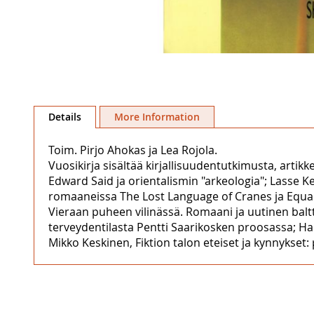
Skip
to
Details
More Information
the
beginning
Toim. Pirjo Ahokas ja Lea Rojola.
of
Vuosikirja sisältää kirjallisuudentutkimusta, artikk
the
Edward Said ja orientalismin "arkeologia"; Lasse 
images
romaaneissa The Lost Language of Cranes ja Equal Af
gallery
Vieraan puheen vilinässä. Romaani ja uutinen balt
terveydentilasta Pentti Saarikosken proosassa; Ha
Mikko Keskinen, Fiktion talon eteiset ja kynnykset: