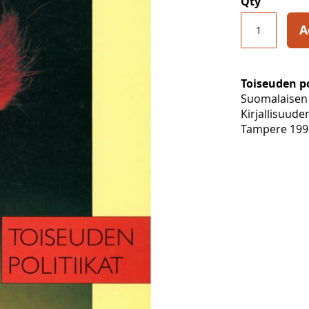
Qty
A
Toiseuden po
Suomalaisen 
Kirjallisuude
Tampere 1993