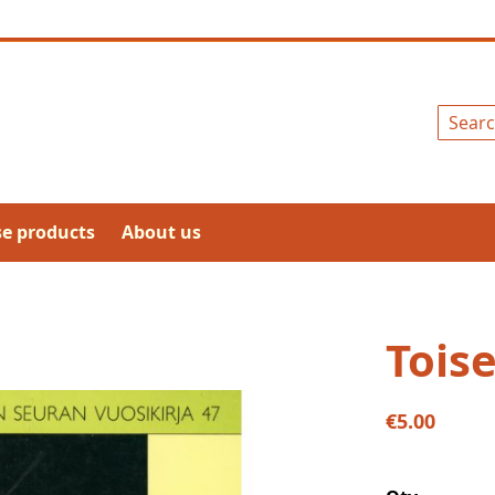
Search
se products
About us
Toise
€5.00