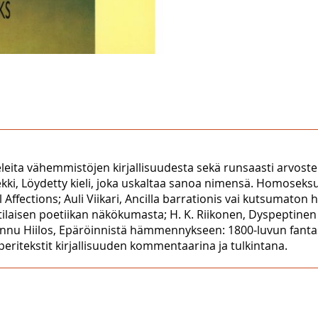
eleita vähemmistöjen kirjallisuudesta sekä runsaasti arvostelu
Kekki, Löydetty kieli, joka uskaltaa sanoa nimensä. Homosek
fections; Auli Viikari, Ancilla barrationis vai kutsumaton ha
tilaisen poetiikan näkökumasta; H. K. Riikonen, Dyspeptine
nnu Hiilos, Epäröinnistä hämmennykseen: 1800-luvun fantasti
 peritekstit kirjallisuuden kommentaarina ja tulkintana.